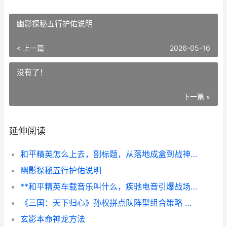
幽影探秘五行护佑说明
« 上一篇
2026-05-16
没有了！
下一篇 »
延伸阅读
和平精英怎么上去，副标题，从落地成盒到战神之路的阶梯
幽影探秘五行护佑说明
**和平精英车载音乐叫什么，疾驰电音引爆战场激情**
《三国：天下归心》孙权拼点队阵型组合策略 三国天下归心
玄影本命神龙方法