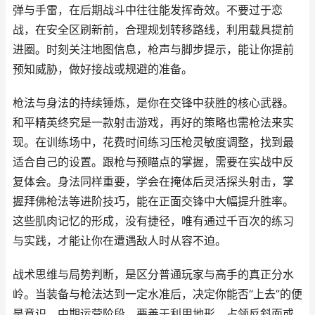
弹与手雷，在后期战斗中往往能发挥奇效。不要过于恋
战，在安全区刷新前，合理规划转移路线，利用载具提前
进圈。时刻关注地图信息，枪声与脚步提示，能让你提前
预知威胁，做好接战或规避的准备。
枪法与身法的持续锤炼，是你在交锋中获胜的核心武器。
和平精英终究是一款射击游戏，再好的策略也需枪法来实
现。在训练场中，花费时间练习压枪灵敏度调整，找到最
适合自己的设置。跟枪与预瞄点的掌握，需要在实战中反
复体会。身法同样重要，学会在掩体后灵活探头射击，掌
握拜佛枪法等进阶技巧，能在正面交锋中大幅提升胜率。
这些肌肉记忆的形成，没有捷径，唯有通过千百次的练习
与实践，才能让你在遭遇敌人时从容不迫。
战术思维与局势判断，是区分普通玩家与高手的真正分水
岭。当装备与枪法达到一定水准后，决定你能否“上去”的便
是意识。中期运营阶段，要善于利用地形，占领反斜面或