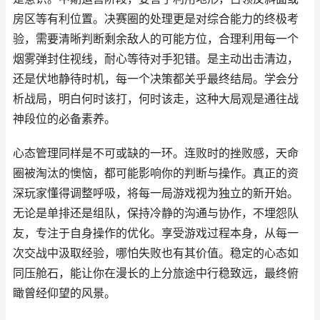
房区等有利位置。决赛圈的处理更是对综合能力的终极考
验，需要清晰判断剩余敌人的可能方位，合理利用每一个
烟雾弹封住视线，耐心等待对手犯错。是主动出击清边，
还是伏地静待时机，每一个决策都关乎最终结局。学会分
析战局，明白何时该打，何时该走，这种大局观是通往战
神段位的必备素养。
心态管理同样是不可或缺的一环。连败时的挫败感，天命
圈被淘汰的懊恼，都可能影响你的判断与操作。真正的资
深玩家懂得调整呼吸，将每一局游戏视为独立的新开始。
无论是单排还是组队，保持冷静的沟通与协作，不埋怨队
友，专注于自身操作的优化。享受游戏过程本身，从每一
次交战中汲取经验，哪怕失败也有其价值。稳定的心态如
同压舱石，能让你在漫长的上分旅途中行稳致远，最终俯
瞰曾经仰望的风景。