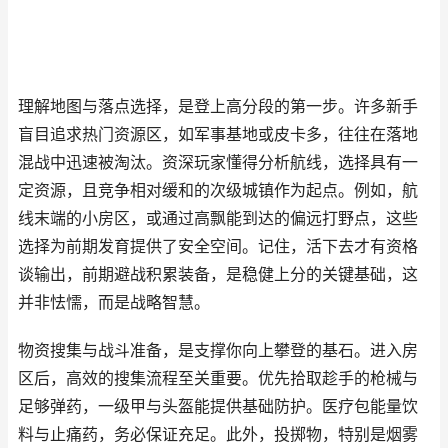
理解地图与落点选择，是登上高分段的第一步。许多新手
盲目追求热门资源区，如军事基地或皮卡多，往往在落地
混战中迅速被淘汰。资深玩家懂得分析航线，选择具有一
定资源，且竞争相对缓和的次级城镇作为起点。例如，航
线末端的小房区，或通过高飘能到达的偏远打野点，这些
选择为前期发育提供了安全空间。记住，活下去才有资格
谈输出，前期避战积累装备，是稳健上分的关键基础，这
并非怯懦，而是战略智慧。
物资搜集与战斗准备，是支撑你向上攀登的基石。进入房
区后，高效的搜集流程至关重要。优先拾取趁手的枪械与
足够弹药，一级甲与头盔能提供基础防护。医疗包能量饮
料与止痛药，务必保证充足。此外，投掷物，特别是烟雾