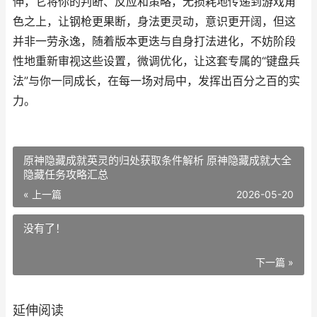
伸，它将你的判断、反应和策略，无损耗地传递到游戏角
色之上，让钢枪更果断，身法更灵动，意识更开阔，但这
并非一劳永逸，随着版本更迭与自身打法进化，不妨阶段
性地重新审视这些设置，微调优化，让这套专属的“键盘兵
法”与你一同成长，在每一场对局中，发挥出百分之百的实
力。
原神隐藏成就英灵的归处获取条件解析 原神隐藏成就大全
隐藏任务攻略汇总
« 上一篇
2026-05-20
没有了！
下一篇 »
延伸阅读