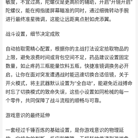
敏度，不宜过高，陀螺仪是更高阶的辅助，开启“开镜开启”
陀螺仪，能在拇指搓屏幕瞄准的同时，通过细微转动手腕
进行最终准星微调，这能让远距离点射如虎添翼。
战斗设置，细节决定成败
自动拾取需精心配置，根据你的主战打法设定拾取物品的
上限，避免浪费时间或背包空间不足，药品建议设置固定
数量，如止疼药三瓶能量饮料五瓶，快捷准镜调换务必开
启，让你在面对突发遭遇战时能迅速切换合适倍镜，关于
开火模式，将主武器默认设置为“全自动”，能避免近战搏命
时忘了切换模式的致命失误，这些小设置如同枪械的每一
个零件，共同保障了战斗流程的顺畅与可靠。
游戏意识的最终延伸
一套经过千锤百炼的基础设置，是你游戏意识的物理延