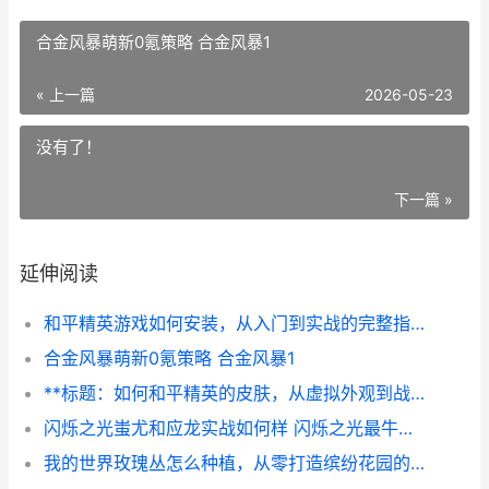
合金风暴萌新0氪策略 合金风暴1
« 上一篇
2026-05-23
没有了！
下一篇 »
延伸阅读
和平精英游戏如何安装，从入门到实战的完整指南
合金风暴萌新0氪策略 合金风暴1
**标题：如何和平精英的皮肤，从虚拟外观到战术艺术的思考，副标题：一名资深玩家的深度解析**
闪烁之光蚩尤和应龙实战如何样 闪烁之光最牛的阵容
我的世界玫瑰丛怎么种植，从零打造缤纷花园的奥秘