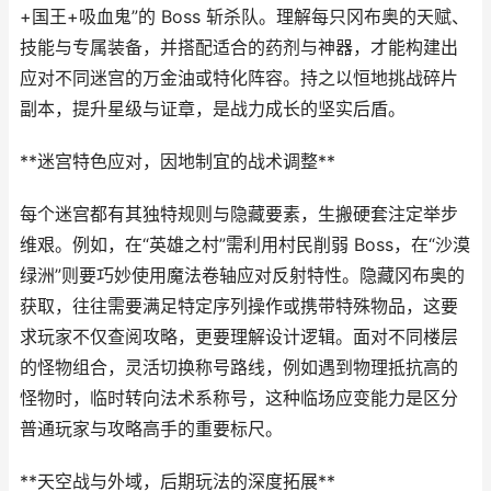
+国王+吸血鬼”的 Boss 斩杀队。理解每只冈布奥的天赋、
技能与专属装备，并搭配适合的药剂与神器，才能构建出
应对不同迷宫的万金油或特化阵容。持之以恒地挑战碎片
副本，提升星级与证章，是战力成长的坚实后盾。
**迷宫特色应对，因地制宜的战术调整**
每个迷宫都有其独特规则与隐藏要素，生搬硬套注定举步
维艰。例如，在“英雄之村”需利用村民削弱 Boss，在“沙漠
绿洲”则要巧妙使用魔法卷轴应对反射特性。隐藏冈布奥的
获取，往往需要满足特定序列操作或携带特殊物品，这要
求玩家不仅查阅攻略，更要理解设计逻辑。面对不同楼层
的怪物组合，灵活切换称号路线，例如遇到物理抵抗高的
怪物时，临时转向法术系称号，这种临场应变能力是区分
普通玩家与攻略高手的重要标尺。
**天空战与外域，后期玩法的深度拓展**