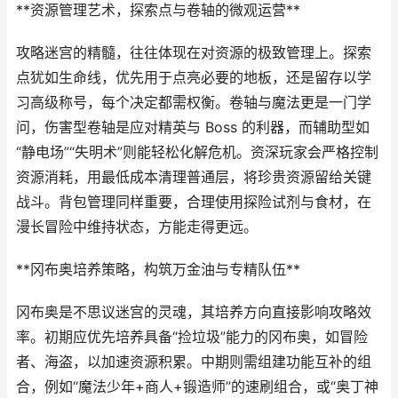
**资源管理艺术，探索点与卷轴的微观运营**
攻略迷宫的精髓，往往体现在对资源的极致管理上。探索
点犹如生命线，优先用于点亮必要的地板，还是留存以学
习高级称号，每个决定都需权衡。卷轴与魔法更是一门学
问，伤害型卷轴是应对精英与 Boss 的利器，而辅助型如
“静电场”“失明术”则能轻松化解危机。资深玩家会严格控制
资源消耗，用最低成本清理普通层，将珍贵资源留给关键
战斗。背包管理同样重要，合理使用探险试剂与食材，在
漫长冒险中维持状态，方能走得更远。
**冈布奥培养策略，构筑万金油与专精队伍**
冈布奥是不思议迷宫的灵魂，其培养方向直接影响攻略效
率。初期应优先培养具备“捡垃圾”能力的冈布奥，如冒险
者、海盗，以加速资源积累。中期则需组建功能互补的组
合，例如“魔法少年+商人+锻造师”的速刷组合，或“奥丁神