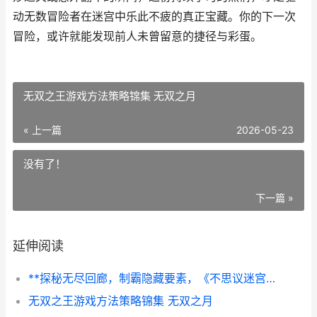
动无数冒险者在迷宫中乐此不疲的真正宝藏。你的下一次
冒险，或许就能发现前人未曾留意的捷径与彩蛋。
无双之王游戏方法策略锦集 无双之月
« 上一篇
2026-05-23
没有了！
下一篇 »
延伸阅读
**探秘无尽回廊，制霸隐藏要素，《不思议迷宫攻略：从入门到精通的冒险者手札**
无双之王游戏方法策略锦集 无双之月