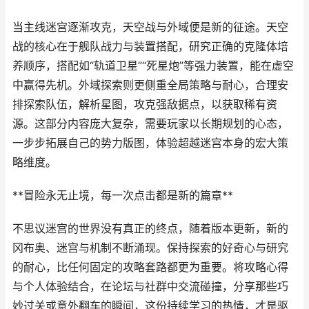
当主线迷宫逐渐攻克，天空战与外域便是新的征途。天空
战的核心在于舰队战力与装置搭配，研究正确的克隆体培
养顺序，搭配如“轨道卫星”“死星炮”等强力装置，能在虚空
中赢得先机。外域探索则更侧重全局策略与耐心，合理安
排探索队伍，解析星图，攻克强敌据点，以获取稀有资
源。这部分内容庞大复杂，需要玩家以长期规划的心态，
一步步拓展自己的势力版图，体验超越迷宫本身的宏大策
略维度。
**冒险永无止境，每一次点击都是新的篇章**
不思议迷宫的世界没有真正的终点，随着版本更新，新的
冈布奥、迷宫与机制不断涌现。保持探索的好奇心与研究
的耐心，比任何固定的攻略套路都更为重要。将攻略心得
与个人体验结合，在论坛与社群中交流碰撞，分享那些巧
妙过关或意外翻车的瞬间，这份持续学习的热情，才是驱