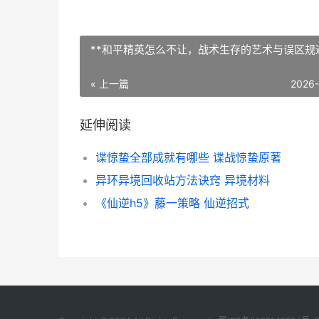
**和平精英怎么不让，战术生存的艺术与误区规避
« 上一篇
2026
延伸阅读
谍惊蛰全部成就有哪些 谍战惊蛰原著
异环异境回收站方法诀窍 异境材料
《仙逆h5》藤一策略 仙逆招式