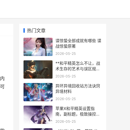
热门文章
谍惊蛰全部成就有哪些 谍
战惊蛰原著
2026-05-25
**和平精英怎么不让，战
术生存的艺术与误区规避
**
2026-05-25
内
异环异境回收站方法诀窍
可
异境材料
2026-05-25
苹果X和平精英设置指
南，副标题，极致操控与
视觉的战术融合
2026-05-25