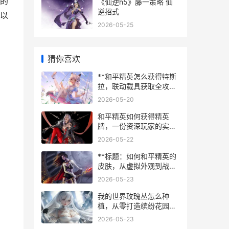
的
《仙逆h5》藤一策略 仙
逆招式
以
2026-05-25
猜你喜欢
**和平精英怎么获得特斯
拉，联动载具获取全攻
略，副标题，资深玩家带
2026-05-20
你揭秘抽取技巧与实战运
用**
和平精英如何获得精英
牌，一份资深玩家的实战
心得，副标题，从战术到
2026-05-22
心态的全面升华
**标题：如何和平精英的
皮肤，从虚拟外观到战术
艺术的思考，副标题：一
2026-05-23
名资深玩家的深度解析**
我的世界玫瑰丛怎么种
植，从零打造缤纷花园的
奥秘
2026-05-23