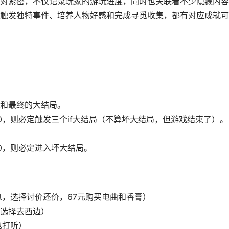
对紧密，不仅记录玩家的游玩进度，同时也关联着不少隐藏内容
触发独特事件、培养人物好感和完成寻觅收集，都有对应成就可
和最终的大结局。
0，则必定触发三个if大结局（不算坏大结局，但游戏结束了）。
0，则必定进入坏大结局。
息，选择讨价还价，67元购买电曲和香膏）
选择去西边）
包打听）