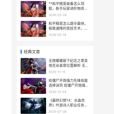
**和平精英装备怎么领
取，新手玩家进阶物资指
南**
2026-05-24
和平精英怎么跳伞最快，
极致速降的竞技艺术，副
标题，顶尖玩家突破落点
2026-05-18
先机的核心秘诀
经典文章
无限暖暖敲下纪念之章圣
地花谷盖章位置解析 无限
暖暖的少年时代
2025-11-15
给僵尸开炮强力先锋技能
选择诀窍 给僵尸开炮强力
射击
2025-12-04
《最终幻想14：水晶世
界》吟游诗人职业任务策
略 最终幻想14中文wiki
2025-07-28