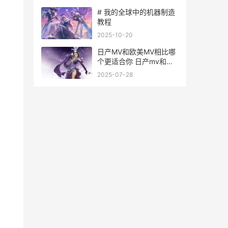
# 我的全球中的机器制造
教程
2025-10-20
日产MV和欧美MV相比哪
个更适合你 日产mv和欧
美mv的外观对比澳门日本
2025-07-28
娘们