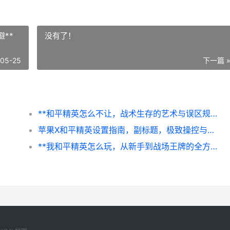
**
没有了！
-05-25
下一篇 
**和平精英怎么不让，战术生存的艺术与误区规避**
苹果X和平精英设置指南，副标题，极致操控与视觉的战术融合
**我和平精英怎么玩，从新手到战场王牌的全方位指南**