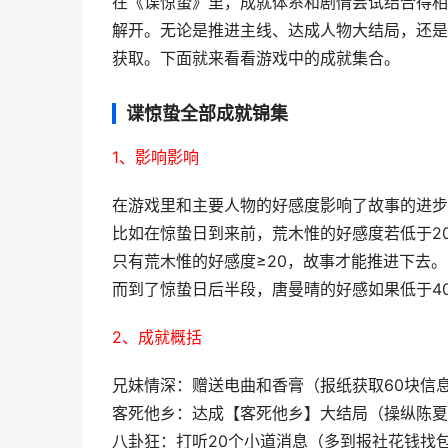
在《谍惊蛰》里，成就体系和剧情尝试结合得相
解开。无论是推进主线、达成人物大结局，还是
获取。下面就来看看游戏中的成就集合。
谍惊蛰全部成就锦集
1、影响影响
在游戏里和主要人物的好感度影响了故事的进步
比如在惊蛰日到来前，荒木惟的好感度若低于2
只有荒木惟的好感度≥20，故事才能推进下去。
而到了惊蛰日后半段，唐曼晴的好感如果低于4
2、成就概括
兄妹情深：赠送电曲和香膏（报纸获取60块信
客死他乡：达成【客死他乡】大结局（操纵陈夏
八卦狂：打听20个小道消息（多到报社花钱找