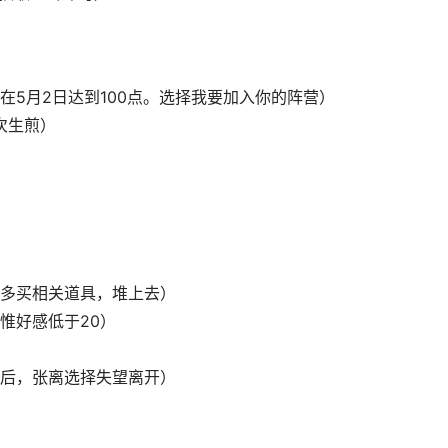
5月2日达到100点。选择我要加入你的阵营）
次生煎）
多买相关道具，堆上去）
惟好感低于20）
后，张离选择失望离开）