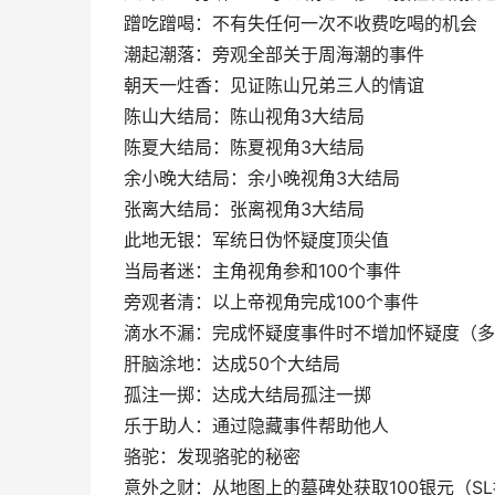
蹭吃蹭喝：不有失任何一次不收费吃喝的机会
潮起潮落：旁观全部关于周海潮的事件
朝天一炷香：见证陈山兄弟三人的情谊
陈山大结局：陈山视角3大结局
陈夏大结局：陈夏视角3大结局
余小晚大结局：余小晚视角3大结局
张离大结局：张离视角3大结局
此地无银：军统日伪怀疑度顶尖值
当局者迷：主角视角参和100个事件
旁观者清：以上帝视角完成100个事件
滴水不漏：完成怀疑度事件时不增加怀疑度（多
肝脑涂地：达成50个大结局
孤注一掷：达成大结局孤注一掷
乐于助人：通过隐藏事件帮助他人
骆驼：发现骆驼的秘密
意外之财：从地图上的墓碑处获取100银元（S