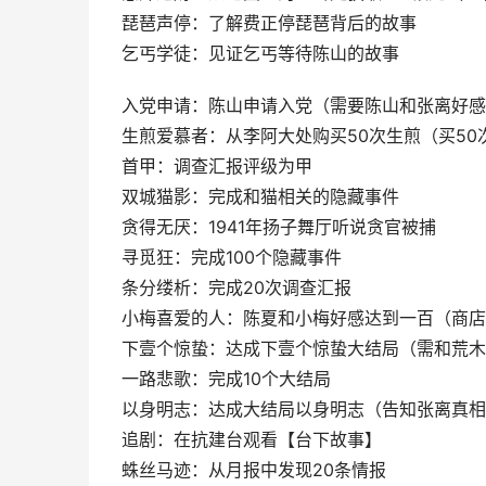
琵琶声停：了解费正停琵琶背后的故事
乞丐学徒：见证乞丐等待陈山的故事
入党申请：陈山申请入党（需要陈山和张离好感在
生煎爱慕者：从李阿大处购买50次生煎（买50
首甲：调查汇报评级为甲
双城猫影：完成和猫相关的隐藏事件
贪得无厌：1941年扬子舞厅听说贪官被捕
寻觅狂：完成100个隐藏事件
条分缕析：完成20次调查汇报
小梅喜爱的人：陈夏和小梅好感达到一百（商店
下壹个惊蛰：达成下壹个惊蛰大结局（需和荒木
一路悲歌：完成10个大结局
以身明志：达成大结局以身明志（告知张离真相
追剧：在抗建台观看【台下故事】
蛛丝马迹：从月报中发现20条情报