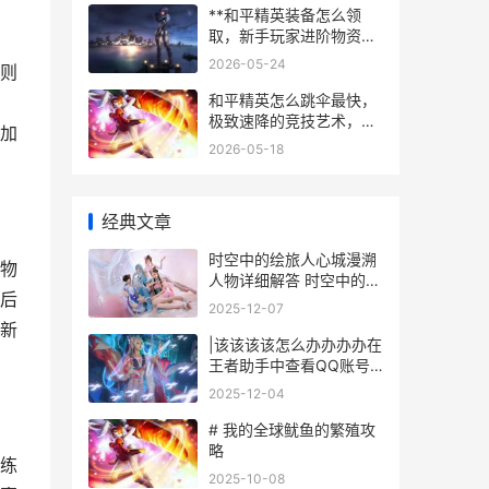
**和平精英装备怎么领
取，新手玩家进阶物资指
南**
2026-05-24
则
和平精英怎么跳伞最快，
极致速降的竞技艺术，副
加
标题，顶尖玩家突破落点
2026-05-18
先机的核心秘诀
经典文章
时空中的绘旅人心城漫溯
物
人物详细解答 时空中的绘
后
旅人官服下载官方正版
2025-12-07
新
|该该该该怎么办办办办在
王者助手中查看QQ账号
信息|
2025-12-04
# 我的全球鱿鱼的繁殖攻
略
练
2025-10-08