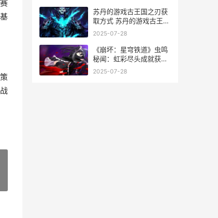
赛
苏丹的游戏古王国之刃获
基
取方式 苏丹的游戏古王是
谁
2025-07-28
《崩坏：星穹铁道》虫鸣
秘闻：虹彩尽头成就获取
策略 崩坏星穹铁道网页版
2025-07-28
策
战
»