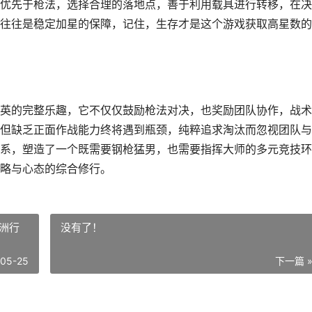
优先于枪法，选择合理的落地点，善于利用载具进行转移，在决
往往是稳定加星的保障，记住，生存才是这个游戏获取高星数的
英的完整乐趣，它不仅仅鼓励枪法对决，也奖励团队协作，战术
但缺乏正面作战能力终将遇到瓶颈，纯粹追求淘汰而忽视团队与
系，塑造了一个既需要钢枪猛男，也需要指挥大师的多元竞技环
略与心态的综合修行。
洲行
没有了！
-05-25
下一篇 