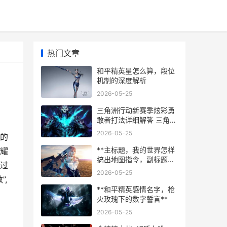
热门文章
和平精英星怎么算，段位
机制的深度解析
2026-05-25
三角洲行动新赛季炫彩勇
敢者打法详细解答 三角洲
行动新赛季多少天
2026-05-25
的
**主标题，我的世界怎样
耀
搞出地图指令，副标题，
过
资深玩家详解地图核心命
2026-05-25
令与高阶应用**
,
**和平精英感情名字，枪
火玫瑰下的数字誓言**
2026-05-25