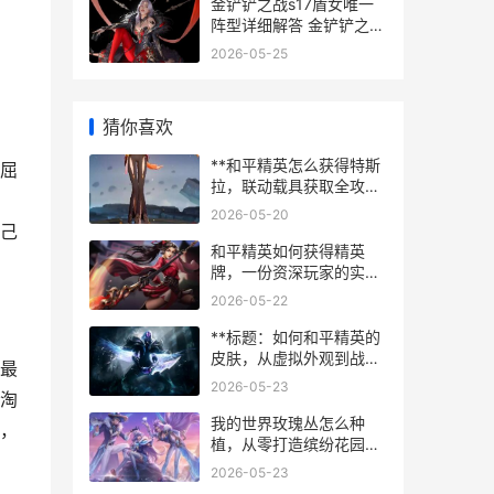
金铲铲之战s17盾女唯一
阵型详细解答 金铲铲之战
阵容t0
2026-05-25
猜你喜欢
**和平精英怎么获得特斯
屈
拉，联动载具获取全攻
略，副标题，资深玩家带
2026-05-20
你揭秘抽取技巧与实战运
己
用**
和平精英如何获得精英
牌，一份资深玩家的实战
心得，副标题，从战术到
2026-05-22
心态的全面升华
**标题：如何和平精英的
皮肤，从虚拟外观到战术
最
艺术的思考，副标题：一
2026-05-23
淘
名资深玩家的深度解析**
我的世界玫瑰丛怎么种
，
植，从零打造缤纷花园的
奥秘
2026-05-23