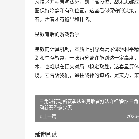
习技术并积累淘汰分，到了高段位，战术思维应
圈保持冷静和有利位置，这些看似保守的决策，
石，活着才有输出和排名。
星数背后的游戏哲学
星数的计算机制，本质上引导着玩家体验和平精
划和生存智慧，一味苟分或许能到达一定高度，
术，也难以在顶尖对局中稳定取胜，这套星算体
境，它告诉我们，通往战神的道路，是实力，策
三角洲行动新赛季炫彩勇敢者打法详细解答 三角
动新赛季多少天
« 上一篇
2026
延伸阅读