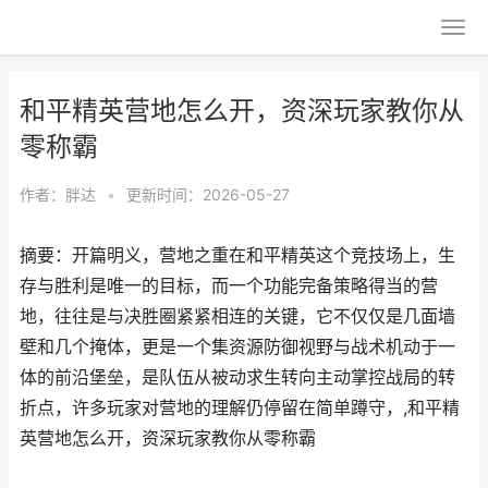
和平精英营地怎么开，资深玩家教你从
零称霸
作者：
胖达
•
更新时间：2026-05-27
摘要：开篇明义，营地之重在和平精英这个竞技场上，生
存与胜利是唯一的目标，而一个功能完备策略得当的营
地，往往是与决胜圈紧紧相连的关键，它不仅仅是几面墙
壁和几个掩体，更是一个集资源防御视野与战术机动于一
体的前沿堡垒，是队伍从被动求生转向主动掌控战局的转
折点，许多玩家对营地的理解仍停留在简单蹲守，,和平精
英营地怎么开，资深玩家教你从零称霸