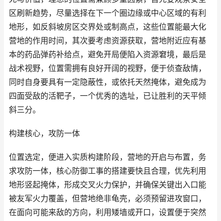
区刷新趋势，尽量选择在下一个圈边缘或中心区域的有利
地形，如反斜坡房区交界处或制高点，这些位置能最大化
营地的作用时间，其次要考虑资源获取，营地附近应有基
本的药品弹药补给点，避免开局便陷入资源窘境，最后是
战术视野，位置需拥有良好开阔的视野，便于侦查敌情，
同时自身要具有一定隐蔽性，或依托天然掩体，避免成为
四面受敌的活靶子，一个优秀的选址，已让胜利的天平倾
斜三分。
构建核心，攻防一体
位置选定，便进入实质构建阶段，营地的开启与布置，务
求攻防一体，核心防御工事的搭建要快且合理，优先利用
地形竖起掩体，形成交叉火力保护，并确保关键出入口能
被友军火力覆盖，但营地绝非龟壳，必须预留进攻窗口，
在面向可能来敌的方向，利用矮墙或开口，设置便于突然