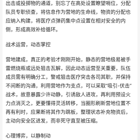
出击或投掷物的通道，别忘了在高处设置瞭望哨位，分配
队员专职侦查，将信息作为营地的生命线，物资的分配也
应纳入构建，将医疗点弹药集中点设置在相对安全的内
侧，形成高效补给循环。
战术运营，动态掌控
营地建成，真正的考验才刚刚开始，静态的营地极易被手
雷燃烧瓶或远处狙击瓦解，因此动态运营至关重要，队伍
成员需有明确分工，警戒狙击医疗突击各司其职，并保持
不间断的沟通，利用营地作为支点，可以采取“吸引-伏击”
战术，故意暴露少许动静，引诱敌人进攻，再利用预设火
力点消灭之，更要懂得灵活转移，当圈形刷新营地位置不
再有利时，应果断将其作为跳板，整理状态补充物资后，
主动向安全区进发，而非死守直至被压缩。
心理博弈，以静制动