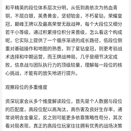
和平精英的段位体系层次分明，从低到高依次为热血青
铜，不屈白银，英勇黄金，坚韧铂金，不朽星钻，荣耀皇
冠，巅峰王牌以及最高荣誉无敌战神，每个大段位又细分
若干小等级，通过积累排位积分来晋级，怎么看这个构成
呢，它实际上提供了一个循序渐进的成长路径，低段位侧
重对基础操作和地图的熟悉，到了星钻皇冠，则更考验战
术选择和中期运营，而王牌战神局，几乎是细节决定成
败，信息战与团队执行力的顶级较量，理解每一段位的核
心挑战，才能有的放矢地进行提升。
观察段位的多重维度
资深玩家会从多个维度解读段位，首先是个人数据与段位
的匹配度，高段位配以高淘汰，高伤害及良好生存率，通
常说明含金量足，反之则可能更多依靠策略性苟分，其次
看对局表现，真正的高段位玩家往往拥有优秀的战场决策