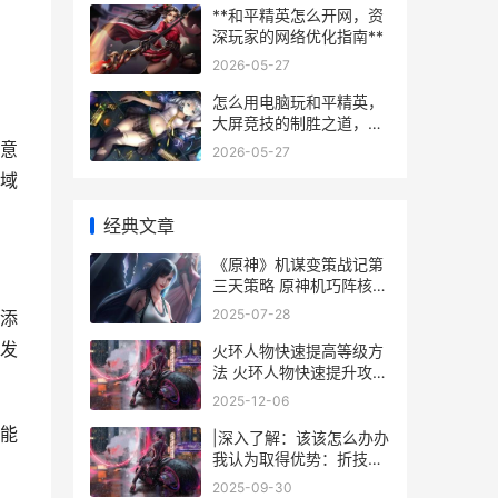
**和平精英怎么开网，资
深玩家的网络优化指南**
2026-05-27
怎么用电脑玩和平精英，
大屏竞技的制胜之道，副
标题从键鼠操控到流畅体
意
2026-05-27
验的完全指南
域
经典文章
《原神》机谋变策战记第
三天策略 原神机巧阵核弱
点
2025-07-28
添
发
火环人物快速提高等级方
法 火环人物快速提升攻击
力
2025-12-06
能
|深入了解：该该怎么办办
我认为取得优势：折技巧
解析|
2025-09-30