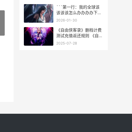
```第一行：我的全球该
该该该怎么办办办办下地
图
2026-01-30
《自由侠客录》删档计费
»
测试充值返还规则 《自由
侠客录》在线观看
2025-07-28