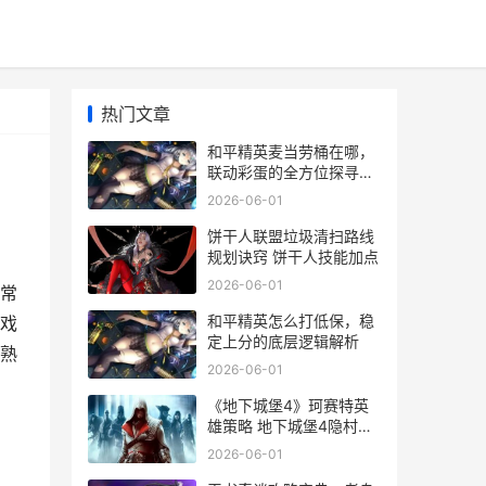
热门文章
和平精英麦当劳桶在哪，
联动彩蛋的全方位探寻攻
略
2026-06-01
饼干人联盟垃圾清扫路线
规划诀窍 饼干人技能加点
2026-06-01
常
和平精英怎么打低保，稳
戏
定上分的底层逻辑解析
熟
2026-06-01
《地下城堡4》珂赛特英
雄策略 地下城堡4隐村全
流程攻略
2026-06-01