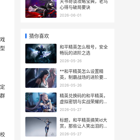
天书奇谈攻略宝典，老鸟
心得与破局要诀
2026-06-01
猜你喜欢
戏
和平精英怎么租号，安全
型
畅玩的进阶之选
2026-05-26
**和平精英怎么设置精
英，制霸战场的进阶要
诀，副标题从新手到高手
2026-05-26
定
的蜕变之路**
群
精英兑换码的和平精英，
虚拟密钥与实战荣耀的碰
撞，副标题，一场由代码
2026-05-27
开启的战术博弈新篇
标题，和平精英搞笑id大
赏，那些让人笑出泪的游
戏名字
校
2026-05-27