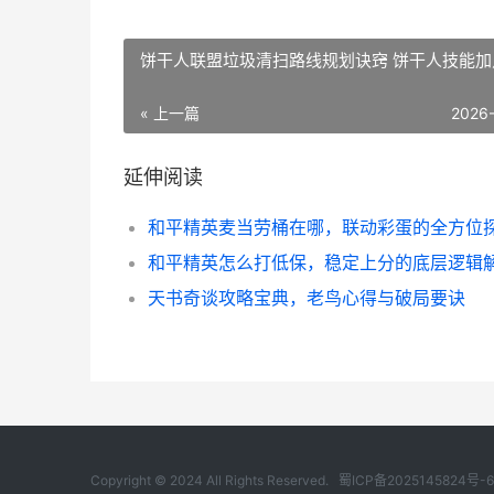
饼干人联盟垃圾清扫路线规划诀窍 饼干人技能加
« 上一篇
2026
延伸阅读
和平精英怎么打低保，稳定上分的底层逻辑
天书奇谈攻略宝典，老鸟心得与破局要诀
Copyright © 2024 All Rights Reserved.
蜀ICP备2025145824号-6