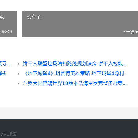
点
没有了！
-06-01
下一篇 
和平精英麦当劳桶在哪，联动彩蛋的全方位探寻攻略
饼干人联盟垃圾清扫路线规划诀窍 饼干人技能加点
解析
《地下城堡4》珂赛特英雄策略 地下城堡4隐村全流程攻略
斗罗大陆猎魂世界1.8版本浩海星罗完整备战策略 斗罗大陆猎魂世界37手游官网
XML地图