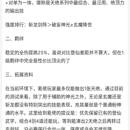
+对单为一体，堪称是天绝系列中最综合、最泛用、绝顶力
的输出技
强度排行：斩龙剑阵＞破妄神光≥玄魔降世
二、羁绊
稳定的全伤提高25%，虽说对比登仙差距并不算大，但在1
级羁绊中完全是性价比顶尖的了
三、拓展资料
在当前环境下，氪佬玩家最多仅能做出1张天绝，通过目前
的测试来看，除了用于辅助的神光之外，无论是玄魔还是
斩龙都没有特别突出的技能表现，充其量就是个普通粉神
通的水平。这里给到氪佬的提议是：优先保留已有的登仙
武学，组合4剑4道还能玩，等到能凑出2天绝之后再转过
去就好，没必要强行合出一张，强度或许会不增反降。