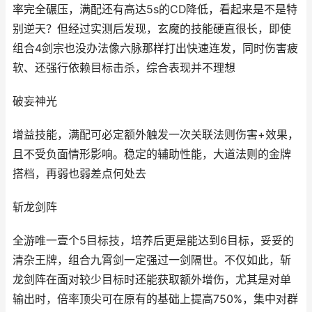
率完全碾压，满配还有高达5s的CD降低，看起来是不是特
别逆天？但经过实测后发现，玄魔的技能硬直很长，即使
组合4剑宗也没办法像六脉那样打出快速连发，同时伤害疲
软、还强行依赖目标击杀，综合表现并不理想
破妄神光
增益技能，满配可必定额外触发一次关联法则伤害+效果，
且不受负面情形影响。稳定的辅助性能，大道法则的金牌
搭档，再弱也弱差点何处去
斩龙剑阵
全游唯一壹个5目标技，培养后更是能达到6目标，妥妥的
清杂王牌，组合九霄剑一定强过一剑隔世。不仅如此，斩
龙剑阵在面对较少目标时还能获取额外增伤，尤其是对单
输出时，倍率顶尖可在原有的基础上提高750%，集中对群