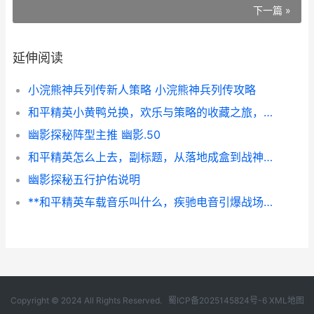
下一篇 »
延伸阅读
小浣熊神兵列传新人策略 小浣熊神兵列传攻略
和平精英小黄鸭兑换，欢乐与策略的收藏之旅，副标题，浅水中的战术宝藏寻觅记
幽影探秘阵型主推 幽影.50
和平精英怎么上去，副标题，从落地成盒到战神之路的阶梯
幽影探秘五行护佑说明
**和平精英车载音乐叫什么，疾驰电音引爆战场激情**
Copyright © 2024 All Rights Reserved.
蜀ICP备2025145824号-6
XML地图