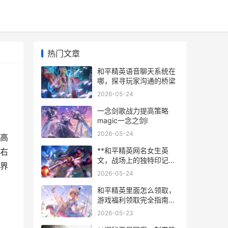
热门文章
和平精英语音聊天系统在
哪，探寻玩家沟通的桥梁
2026-05-24
一念剑歌战力提高策略
magic一念之剑l
2026-05-24
高
**和平精英网名女生英
右
文，战场上的独特印记与
界
魅力**
2026-05-24
和平精英里面怎么领取，
游戏福利领取完全指南副
标题，资深玩家教你轻松
2026-05-23
获取海量资源