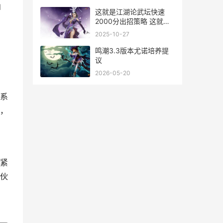
d
这就是江湖论武坛快速
2000分出招策略 这就是
江湖论武坛攻略
2025-10-27
鸣潮3.3版本尤诺培养提
议
2026-05-20
系
，
紧
伙