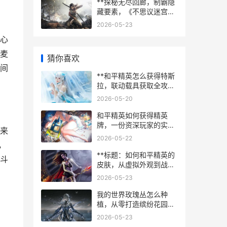
**探秘无尽回廊，制霸隐
藏要素，《不思议迷宫攻
略：从入门到精通的冒险
2026-05-23
者手札**
心
麦
猜你喜欢
间
**和平精英怎么获得特斯
拉，联动载具获取全攻
略，副标题，资深玩家带
2026-05-20
你揭秘抽取技巧与实战运
用**
和平精英如何获得精英
牌，一份资深玩家的实战
来
心得，副标题，从战术到
2026-05-22
心态的全面升华
，
**标题：如何和平精英的
斗
皮肤，从虚拟外观到战术
艺术的思考，副标题：一
2026-05-23
名资深玩家的深度解析**
我的世界玫瑰丛怎么种
植，从零打造缤纷花园的
奥秘
2026-05-23