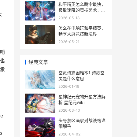
和平精英怎么跳伞最快，
极致速降的竞技艺术，副
太
标题，顶尖玩家突破落点
2026-05-18
先机的核心秘诀
怎么在电脑玩和平精英，
畅享大屏竞技新境界
2026-05-21
哨
也
经典文章
激
空灵诗篇困难本1 诗歌空
灵是什么意思
2026-01-19
星神纪元宠物升星方法解
析 星纪元wiki
2026-03-10
se
头号禁区画家对战诀窍详
细解答
s
2026-04-02