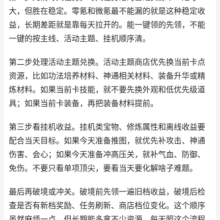
大，但胜在稳定。零氪和微氪最不能漏的就是这种稳定收
益，长期差距就是靠每天拉开的。能一键领的先领，不能
一键的按主线、活动主题、挂机顺序清。
第二步处理活动主题兑换。活动主题商店优先换当前卡点
资源，比如功法培养材料、神通相关材料、装备升华或精
炼材料。如果当前卡技能，就不要先换外观和低优先级道
具；如果当前卡装备，再把装备材料提前。
第三步看挂机收益。挂机类宝物、修炼属性和离线收益要
配合当天目标。如果今天准备推图，就优先补攻击、神通
伤害、会心；如果今天准备冲高压关，就补气血、防御、
免伤。不要只看单项顶尖，要看当天要化解啥子难题。
最后再破境或冲关。破境前先领一遍旧档收益，破境后检
查是否有新档奖励、任务刷新、商店档位变化。这个顺序
虽然麻烦一点，但长期能多拿不少资源。每天照这个流程